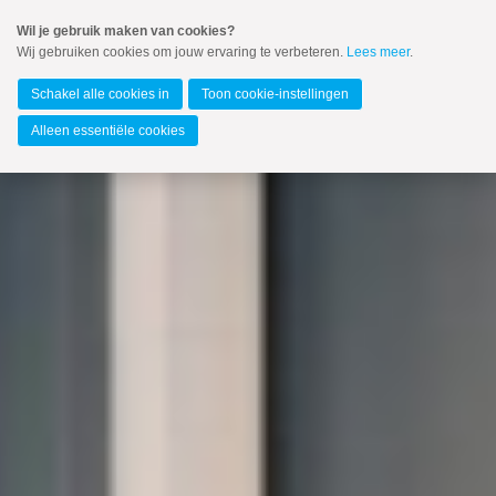
Spring
Wil je gebruik maken van cookies?
naar
Wij gebruiken cookies om jouw ervaring te verbeteren.
Lees meer
.
Spring
MENU
naar
Europees Parlement
de
Schakel alle cookies in
Toon cookie-instellingen
inhoud
Spring
Alleen essentiële cookies
naar
het
hoofdmenu
Zoeken:
Zoeken