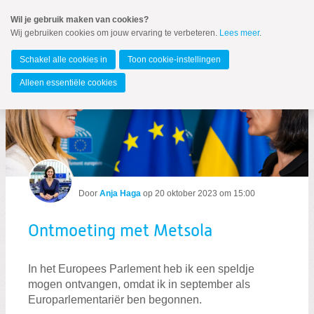
Spring
Wil je gebruik maken van cookies?
naar
Wij gebruiken cookies om jouw ervaring te verbeteren.
Lees meer
.
Spring
MENU
naar
Europees Parlement
de
Schakel alle cookies in
Toon cookie-instellingen
inhoud
Spring
Alleen essentiële cookies
naar
Ontmoeting met Metsola
het
Over Anja
hoofdmenu
Medewerkers
Nieuws
Nieuwsbrief
Door
Anja Haga
op
20 oktober 2023 om 15:00
Podcast
Verantwoording AOV
Ontmoeting met Metsola
In het Europees Parlement heb ik een speldje
mogen ontvangen, omdat ik in september als
Europarlementariër ben begonnen.