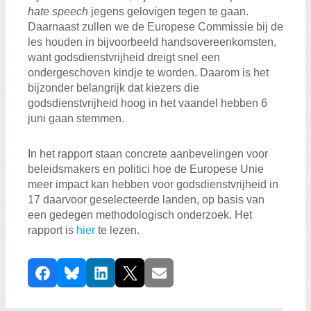
hate speech
jegens gelovigen tegen te gaan.
Daarnaast zullen we de Europese Commissie bij de
les houden in bijvoorbeeld handsovereenkomsten,
want godsdienstvrijheid dreigt snel een
ondergeschoven kindje te worden. Daarom is het
bijzonder belangrijk dat kiezers die
godsdienstvrijheid hoog in het vaandel hebben 6
juni gaan stemmen.
In het rapport staan concrete aanbevelingen voor
beleidsmakers en politici hoe de Europese Unie
meer impact kan hebben voor godsdienstvrijheid in
17 daarvoor geselecteerde landen, op basis van
een gedegen methodologisch onderzoek. Het
rapport is
hier
te lezen.
D
Facebook
Bluesky
LinkedIn
X
E-mail
e
e