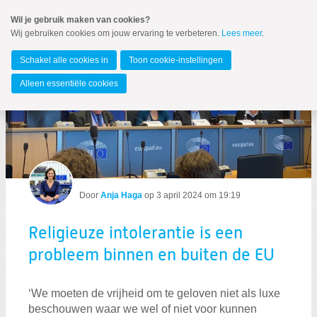
Spring
Wil je gebruik maken van cookies?
naar
Wij gebruiken cookies om jouw ervaring te verbeteren.
Lees meer
.
Spring
MENU
naar
Europees Parlement
de
Schakel alle cookies in
Toon cookie-instellingen
inhoud
Spring
Alleen essentiële cookies
naar
Religieuze intolerantie is een problee
het
Over Anja
hoofdmenu
Medewerkers
Nieuws
Nieuwsbrief
Door
Anja Haga
op
3 april 2024 om 19:19
Podcast
Verantwoording AOV
Religieuze intolerantie is een
probleem binnen en buiten de EU
‘We moeten de vrijheid om te geloven niet als luxe
beschouwen waar we wel of niet voor kunnen