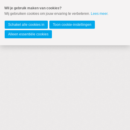
Spring
Wil je gebruik maken van cookies?
naar
Wij gebruiken cookies om jouw ervaring te verbeteren.
Lees meer
.
Spring
MENU
naar
Europees Parlement
de
Schakel alle cookies in
Toon cookie-instellingen
inhoud
Spring
Alleen essentiële cookies
naar
Blogs per auteur
het
hoofdmenu
Zoeken:
Zoeken