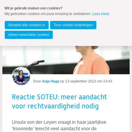
Spring
Wil je gebruik maken van cookies?
naar
Wij gebruiken cookies om jouw ervaring te verbeteren.
Lees meer
.
Spring
MENU
naar
Europees Parlement
de
Schakel alle cookies in
Toon cookie-instellingen
inhoud
Spring
Alleen essentiële cookies
naar
Reactie SOTEU: meer aandacht voor re
het
Over Anja
hoofdmenu
Medewerkers
Nieuws
Nieuwsbrief
Door
Anja Haga
op
13 september 2023 om 14:43
Podcast
Verantwoording AOV
Reactie SOTEU: meer aandacht
voor rechtvaardigheid nodig
Ursula von der Leyen vraagt in haar jaarlijkse
‘troonrede’ terecht veel aandacht voor de