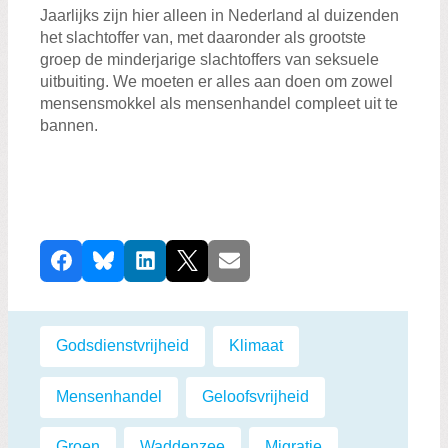
Jaarlijks zijn hier alleen in Nederland al duizenden
het slachtoffer van, met daaronder als grootste
groep de minderjarige slachtoffers van seksuele
uitbuiting. We moeten er alles aan doen om zowel
mensensmokkel als mensenhandel compleet uit te
bannen.
D
Facebook
Bluesky
LinkedIn
X
E-mail
e
e
l
Labels:
Godsdienstvrijheid
,
Klimaat
,
d
i
Mensenhandel
,
Geloofsvrijheid
,
t
b
Groen
,
Waddenzee
,
Migratie
,