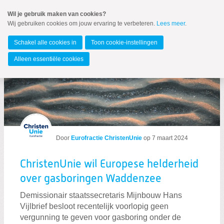
Spring
Wil je gebruik maken van cookies?
naar
Wij gebruiken cookies om jouw ervaring te verbeteren.
Lees meer
.
Spring
MENU
naar
Europees Parlement
de
Schakel alle cookies in
Toon cookie-instellingen
inhoud
Spring
Alleen essentiële cookies
naar
Berichten over Waddenzee
het
hoofdmenu
Zoeken:
Zoeken
Door
Eurofractie ChristenUnie
op
7 maart 2024
ChristenUnie wil Europese helderheid
over gasboringen Waddenzee
Demissionair staatssecretaris Mijnbouw Hans
Vijlbrief besloot recentelijk voorlopig geen
vergunning te geven voor gasboring onder de