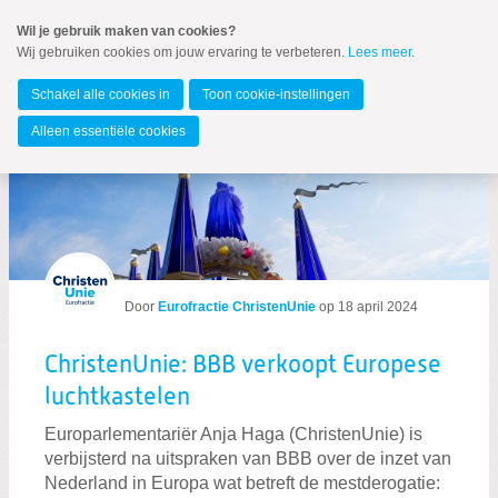
Spring
Wil je gebruik maken van cookies?
naar
Wij gebruiken cookies om jouw ervaring te verbeteren.
Lees meer
.
Spring
MENU
naar
Europees Parlement
de
Schakel alle cookies in
Toon cookie-instellingen
inhoud
Spring
Alleen essentiële cookies
naar
Berichten over Landbouw
het
hoofdmenu
Zoeken:
Zoeken
Door
Eurofractie ChristenUnie
op
18 april 2024
ChristenUnie: BBB verkoopt Europese
luchtkastelen
Europarlementariër Anja Haga (ChristenUnie) is
verbijsterd na uitspraken van BBB over de inzet van
Nederland in Europa wat betreft de mestderogatie: