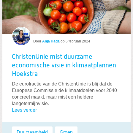
Door
Anja Haga
op
6 februari 2024
ChristenUnie mist duurzame
economische visie in klimaatplannen
Hoekstra
De eurofractie van de ChristenUnie is blij dat de
Europese Commissie de klimaatdoelen voor 2040
concreet maakt, maar mist een heldere
langetermijnvisie.
Lees verder
Labels:
Duurzaamheid
,
Groen