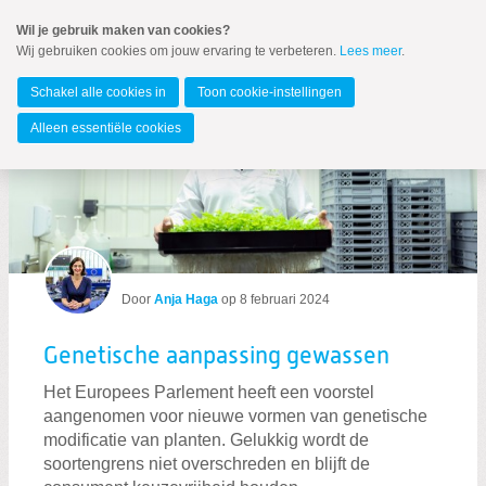
Spring
Wil je gebruik maken van cookies?
naar
Wij gebruiken cookies om jouw ervaring te verbeteren.
Lees meer
.
Spring
MENU
naar
Europees Parlement
de
Schakel alle cookies in
Toon cookie-instellingen
inhoud
Spring
Alleen essentiële cookies
naar
Blogs per label
het
hoofdmenu
Zoeken:
Zoeken
Door
Anja Haga
op
8 februari 2024
Genetische aanpassing gewassen
Het Europees Parlement heeft een voorstel
aangenomen voor nieuwe vormen van genetische
modificatie van planten. Gelukkig wordt de
soortengrens niet overschreden en blijft de