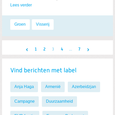
Lees verder
Labels:
Groen
,
Visserij
1
2
3
4
...
7
Vind berichten met label
Anja Haga
Armenië
Azerbeidzjan
Campagne
Duurzaamheid