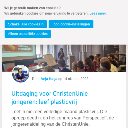
Spring
Wil je gebruik maken van cookies?
naar
Wij gebruiken cookies om jouw ervaring te verbeteren.
Lees meer
.
Spring
MENU
naar
Europees Parlement
de
Schakel alle cookies in
Toon cookie-instellingen
inhoud
Spring
Alleen essentiële cookies
naar
Berichten over PerspectieF
het
hoofdmenu
Zoeken:
Zoeken
Door
Anja Haga
op
14 oktober 2023
Uitdaging voor ChristenUnie-
jongeren: leef plasticvrij
Leef in mei een volledige maand plasticvrij. Die
oproep deed ik op het congres van PerspectieF, de
jongerenafdeling van de ChristenUnie.