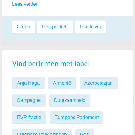
Lees verder
Labels:
Groen
,
PerspectieF
,
Plasticvrij
Vind berichten met label
Anja Haga
Armenië
Azerbeidzjan
Campagne
Duurzaamheid
EVP-fractie
Europees Parlement
Europese Verkiezingen
Gas