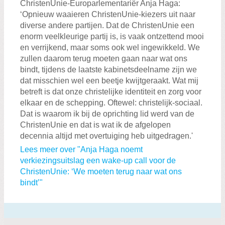
Zoeken:
ChristenUnie-Europarlementariër Anja Haga:
Zoeken
‘Opnieuw waaieren ChristenUnie-kiezers uit naar
diverse andere partijen. Dat de ChristenUnie een
enorm veelkleurige partij is, is vaak ontzettend mooi
en verrijkend, maar soms ook wel ingewikkeld. We
zullen daarom terug moeten gaan naar wat ons
bindt, tijdens de laatste kabinetsdeelname zijn we
dat misschien wel een beetje kwijtgeraakt. Wat mij
betreft is dat onze christelijke identiteit en zorg voor
elkaar en de schepping. Oftewel: christelijk-sociaal.
Dat is waarom ik bij de oprichting lid werd van de
ChristenUnie en dat is wat ik de afgelopen
decennia altijd met overtuiging heb uitgedragen.'
Lees meer over "Anja Haga noemt
verkiezingsuitslag een wake-up call voor de
ChristenUnie: ‘We moeten terug naar wat ons
bindt’"