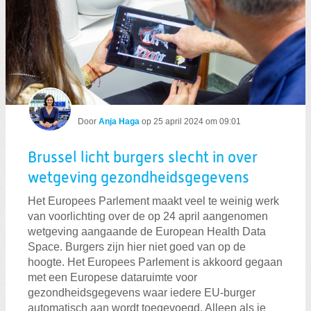
Door
Anja Haga
op
25 april 2024 om 09:01
Brussel licht burgers slecht in over
wetgeving gezondheidsgegevens
Het Europees Parlement maakt veel te weinig werk
van voorlichting over de op 24 april aangenomen
wetgeving aangaande de European Health Data
Space. Burgers zijn hier niet goed van op de
hoogte. Het Europees Parlement is akkoord gegaan
met een Europese dataruimte voor
gezondheidsgegevens waar iedere EU-burger
automatisch aan wordt toegevoegd. Alleen als je