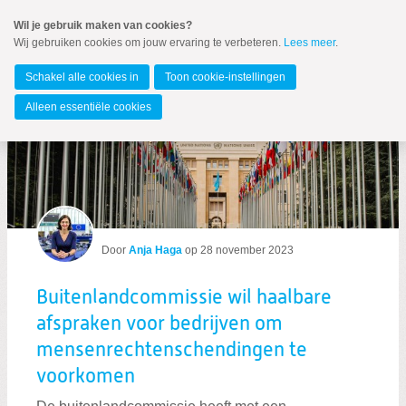
Spring
Wil je gebruik maken van cookies?
naar
Wij gebruiken cookies om jouw ervaring te verbeteren.
Lees meer
.
Spring
MENU
naar
Europees Parlement
de
Schakel alle cookies in
Toon cookie-instellingen
inhoud
Spring
Alleen essentiële cookies
naar
Blogs per auteur
het
hoofdmenu
Zoeken:
Zoeken
Door
Anja Haga
op
28 november 2023
Buitenlandcommissie wil haalbare
afspraken voor bedrijven om
mensenrechtenschendingen te
voorkomen