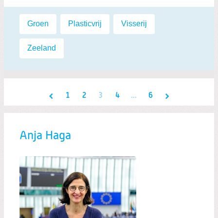
Labels:
Groen
,
Plasticvrij
,
Visserij
,
Zeeland
1
2
3
4
...
6
Anja Haga